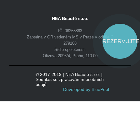
NEA Beauté s.r.o.
IČ: 06265863
Zapsána v OR vedeném MS v Praze v oddíle C
REZERVUJTE
279108
Sídlo společnosti
Olivova 2096/4, Praha, 110 00
© 2017-2019 | NEA Beauté s.r.o. |
Souhlas se zpracováním osobních
údajů
Developed by BluePool