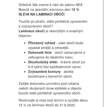
Srdečně Vás zveme k nám do salonu NEA
Beauté na speciální srpnovou akci
15 %
SLEVA NA LAMINACI OBOČÍ
Toužíte po plném, stále perfektně upraveném
a zvýrazněném obočí?
Laminace obočí
je okamžitým a snadným
řešením.
Přirozený vzhled
- vaše obočí bude
vypadat plnější a zdravější.
Dokonalé linie
- obočí vytvarujeme a
zafixujeme do ideálního tvaru.
Dlouhodobý efekt
- krásné obočí po
6-8 týdnů bez každodenních úprav.
Zvýrazněné kontury
- skvělá
kombinace s barvením obočí.
Zažijte dokonalou proměnu pod rukama
našich zkušených brow stylistek a objevte
kouzlo stále perfektně upraveného obočí.
Rezervujte si včas svůj termín a využijte slevu
15 % na laminaci obočí do 31.8.2026.